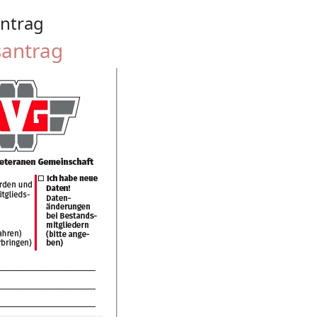
ntrag
antrag